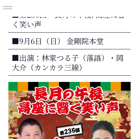
内
容
■第235回 長月の午後. 高座に響
を
ス
く笑い声
キ
ッ
プ
■9月6日（日） 金剛院本堂
■出演：林家つる子（落語）・岡
大介（カンカラ三線）